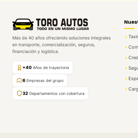
Nues
Taxi
Más de 40 años ofreciendo soluciones integrales
en transporte, comercialización, seguros,
Come
financiación y logística.
Cred
+40
Años de trayectoria
Seg
Espe
6
Empresas del grupo
Car
32
Departamentos con cobertura