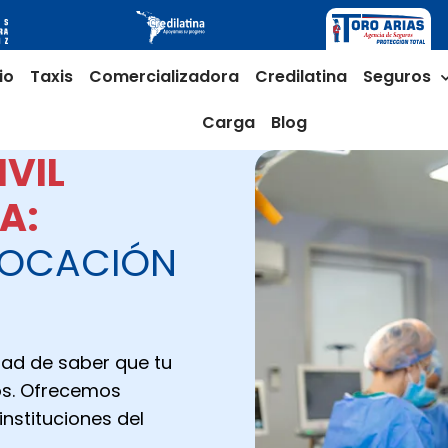
io
Taxis
Comercializadora
Credilatina
Seguros
Carga
Blog
IVIL
A:
VOCACIÓN
idad de saber que tu
os. Ofrecemos
instituciones del