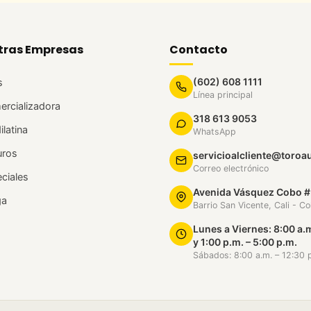
tras Empresas
Contacto
(602) 608 1111
s
Línea principal
rcializadora
318 613 9053
ilatina
WhatsApp
uros
servicioalcliente@toroa
Correo electrónico
ciales
Avenida Vásquez Cobo #
ga
Barrio San Vicente, Cali - C
Lunes a Viernes: 8:00 a.m
y 1:00 p.m. – 5:00 p.m.
Sábados: 8:00 a.m. – 12:30 